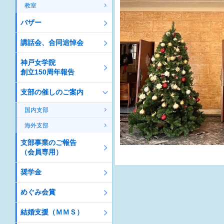
教室
バザー
講話会、合同追悼会
神戸女学院
創立150周年報告
支部の催しのご案内
国内支部
海外支部
支部事業のご報告
（会員専用）
奨学金
めぐみ会賞
結婚支援（ＭＭＳ）