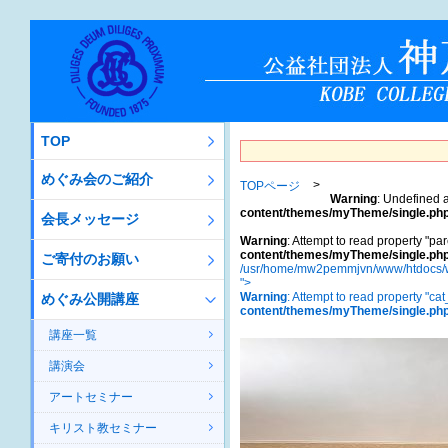
TOP
めぐみ会のご紹介
TOPページ
Warning
: Undefined a
content/themes/myTheme/single.ph
会長メッセージ
Warning
: Attempt to read property "par
content/themes/myTheme/single.ph
ご寄付のお願い
/usr/home/mw2pemmjvn/www/htdocs/w
">
Warning
: Attempt to read property "ca
めぐみ公開講座
content/themes/myTheme/single.ph
講座一覧
講演会
アートセミナー
キリスト教セミナー