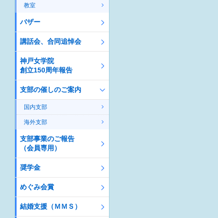
教室
バザー
講話会、合同追悼会
神戸女学院
創立150周年報告
支部の催しのご案内
国内支部
海外支部
支部事業のご報告
（会員専用）
奨学金
めぐみ会賞
結婚支援（ＭＭＳ）