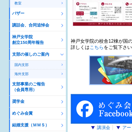
教室
バザー
講話会、合同追悼会
神戸女学院
神戸女学院の校舎12棟が国
創立150周年報告
詳しくは
こちら
をご覧下さい
支部の催しのご案内
国内支部
海外支部
支部事業のご報告
（会員専用）
奨学金
めぐみ会賞
結婚支援（ＭＭＳ）
講演会
アー