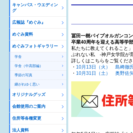
キャンパス・ウエディン
グ
広報誌『めぐみ』
めぐみ資料
冨田一樹パイプオルガンコン
卒業40周年を迎える高等学部
めぐみフォトギャラリー
私たちに教えてくれること」
ぶれない私 -神戸女学院が
学舎
詳しくはこちらをご覧くださ
学舎（中高部編）
・
10月13日（火） 島﨑徹
・
10月31日（土） 奥野佐
季節の写真
継がれゆく思い
オリジナルグッズ
会館使用のご案内
住所等各種変更
法人資料