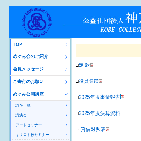
TOP
めぐみ会のご紹介
□
定 款
会長メッセージ
□
役員名簿
ご寄付のお願い
めぐみ公開講座
□
2025年度事業報告
講座一覧
□
2025年度決算資料
講演会
アートセミナー
・
貸借対照表
キリスト教セミナー