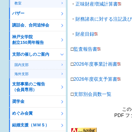
教室
・
正味財産増減計算書
バザー
・
財務諸表に対する注記及び
講話会、合同追悼会
・
財産目録
神戸女学院
創立150周年報告
□
監査報告書
支部の催しのご案内
□
2026
年度事業計画書
国内支部
海外支部
□
2026年度収支予算書
支部事業のご報告
（会員専用）
□
支部別会員数一覧
奨学金
この
めぐみ会賞
PDF フ
結婚支援（ＭＭＳ）