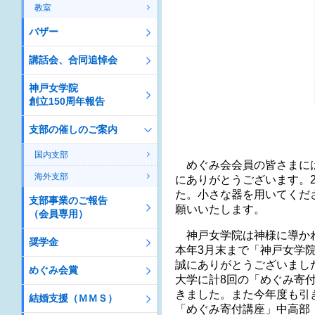
教室
バザー
講話会、合同追悼会
神戸女学院
創立150周年報告
支部の催しのご案内
国内支部
めぐみ会会員の皆さまに
海外支部
にありがとうございます。
た。小さな器を用いてくだ
支部事業のご報告
願いいたします。
（会員専用）
神戸女学院は神様に導かれ
奨学金
本年3月末まで「神戸女学
誠にありがとうございまし
めぐみ会賞
大学に計8回の「めぐみ寄
きました。また今年度も引
結婚支援（ＭＭＳ）
「めぐみ寄付講座」中高部