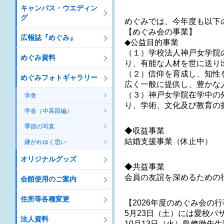
キャンパス・ウエディン
グ
めぐみでは、今年度も以下
【めぐみ会の事業】
広報誌『めぐみ』
◆公益目的事業
（１）学校法人神戸女学院
めぐみ資料
り、有能な人材を世に送り
（２）信仰を育成し、知性
めぐみフォトギャラリー
広く一般に提供し、豊かな
（３）神戸女学院在学中の
学舎
り、学術、文化及び教育の
学舎（中高部編）
季節の写真
◆収益事業
結婚支援事業（休止中）
継がれゆく思い
オリジナルグッズ
◆共益事業
会員の友誼を深めるための
会館使用のご案内
住所等各種変更
【2026年度のめぐみ会の
5月23日（土）には愛校バ
法人資料
10月13日（火）島﨑徹先