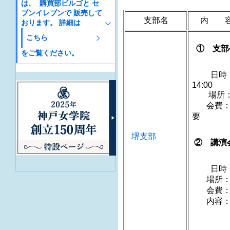
は、 購買部ビルゴと セ
ブンイレブンで 販売して
支部名
内 
おります。 詳細は
こちら
① 支部
をご覧ください。
日時：
1
場所：
会費：2
堺支部
② 講演
日時：20
場所：フ
会費：1
内容：「
講師