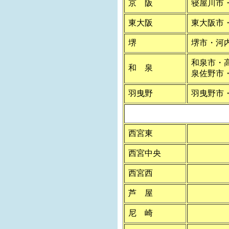
京 阪
寝屋川市
東大阪
東大阪市
堺
堺市・河
和泉市・
和 泉
泉佐野市
羽曳野
羽曳野市
西宮東
西宮中央
西宮西
芦 屋
尼 崎