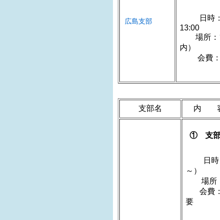
日時：
広島支部
1
場所：ゾー
会費：5
支部名
内 
① 支
日時：
場所：
会費：