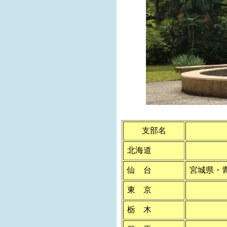
支部名
北海道
仙 台
宮城県・
東 京
栃 木