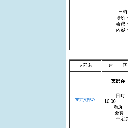
日時：20
場所
会費
内容：
大M1
支部名
内 容
支部会
日時：
東京支部➁
1
場
会費：3,
※定員5