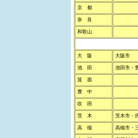
京 都
奈 良
和歌山
大 阪
大阪市
池 田
池田市・
箕 面
豊 中
吹 田
茨 木
茨木市・
高 槻
高槻市・