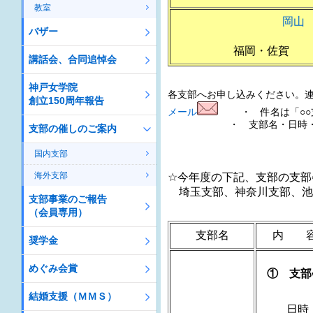
教室
岡山
バザー
福岡・佐賀 
講話会、合同追悼会
神戸女学院
各支部へお申し込みください。連
創立150周年報告
メール
・ 件名は「○○支
・ 支部名・日時・郵便番
支部の催しのご案内
国内支部
海外支部
☆今年度の下記、支部の支部
埼玉支部、神奈川支部、池
支部事業のご報告
（会員専用）
支部名
内 
奨学金
めぐみ会賞
① 支部
結婚支援（ＭＭＳ）
日時：