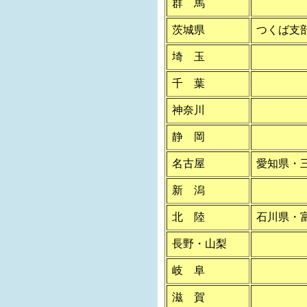
群 馬
茨城県
つくば支部
埼 玉
千 葉
神奈川
静 岡
名古屋
愛知県・
新 潟
北 陸
石川県・
長野・山梨
岐 阜
滋 賀