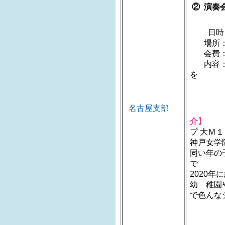
② 演奏
日時：20
場所：
会費：
内容：神
開催
名古屋支部
介】
プ 大Ｍ
神戸女学
同い年の
2020
幼 稚園
で色んな