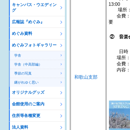
1
キャンパス・ウエディン
場所：
グ
会費：4
広報誌『めぐみ』
めぐみ資料
② 音楽
めぐみフォトギャラリー
日時：20
学舎
場所：
会費：前
学舎（中高部編）
内容：「
季節の写真
SPRI
和歌山支部
ゲスト
継がれゆく思い
在校生
オリジナルグッズ
会館使用のご案内
住所等各種変更
法人資料