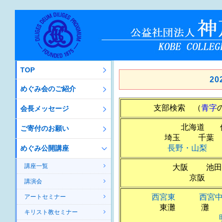
TOP
2
めぐみ会のご紹介
支部検索 （
青字
会長メッセージ
北海道
ご寄付のお願い
埼玉 千
長野・山梨
めぐみ公開講座
講座一覧
大阪 
京阪
講演会
西宮東
西宮
アートセミナー
東灘 灘 生
キリスト教セミナー