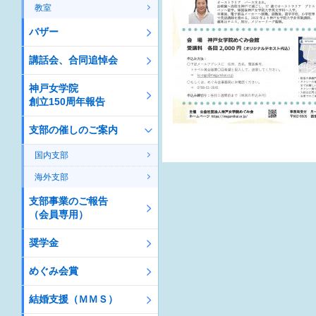
教室
バザー
講話会、合同追悼会
神戸女学院
創立150周年報告
支部の催しのご案内
国内支部
海外支部
支部事業のご報告
（会員専用）
奨学金
めぐみ会賞
結婚支援（ＭＭＳ）