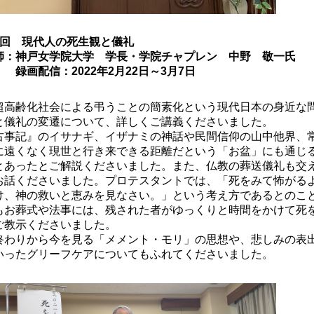
2回 現代人の死生観と儀礼
師：神戸女学院大学 学長・学院チャプレン 中野 敬一
氏
画配信：2022年2月22日～3月7日
高齢化社会による弔うことの簡素化という現代日本の身近な
と儀礼の変遷について、詳しくご講義くださいました。
古事記』のイサナギ、イザナミの神話や民間信仰の山中他界、
に遠くなく現世と行き来できる距離だという「お盆」にも通じ
とあったとご解説くださいました。また、仏教の葬送儀礼も交
お話くださいました。プロテスタントでは、「死をみて怖がる
け、神の救いと恵みを見なさい。」という考え方であるとのこ
もお葬式や法事には、残された者がゆっくりと時間をかけて死
ご教示くださいました。
わりから今を見る「メメント・モリ」の思想や、悲しみの表
いったグリーフケアについてもふれてくださいました。