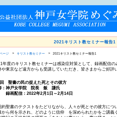
2021キリスト教セミナー報告1
Pページ
キリスト教セミナー
2021キリスト教セミナー報告1
021年度のキリスト教セミナーは感染症対策として、録画配信
外や東京など遠方からも受講していただき、皆さまからご好評
1回 聖書の民の捉えた死とその彼方
師：神戸女学院 院長 飯 謙氏
画配信：2022年2月1日～2月14日
約聖書のテクストをたどりながら、人々が死とその彼方につ
様から何を示され、どのように信仰 を深められたかをご講義