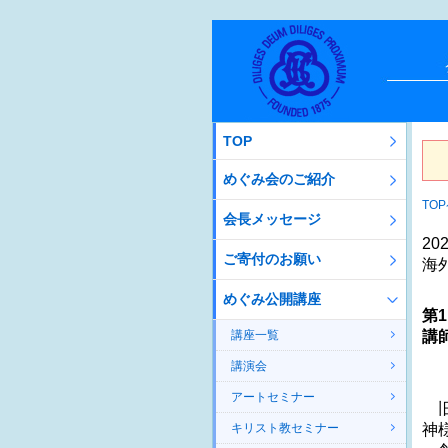
TOP
めぐみ会のご紹介
TO
会長メッセージ
2
ご寄付のお願い
海
めぐみ公開講座
第
講座一覧
講
録
講演会
アートセミナー
旧
キリスト教セミナー
神