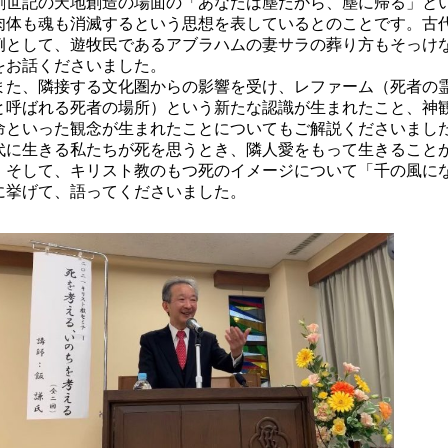
世記の天地創造の場面の「あなたは塵だから、塵に帰る」と
肉体も魂も消滅するという思想を表しているとのことです。古
例として、遊牧民であるアブラハムの妻サラの葬り方もそっけ
をお話くださいました。
た、隣接する文化圏からの影響を受け、レファーム（死者の
と呼ばれる死者の場所）という新たな認識が生まれたこと、神
命といった観念が生まれたことについてもご解説くださいまし
代に生きる私たちが死を思うとき、隣人愛をもって生きること
、そして、キリスト教のもつ死のイメージについて「千の風に
に挙げて、語ってくださいました。