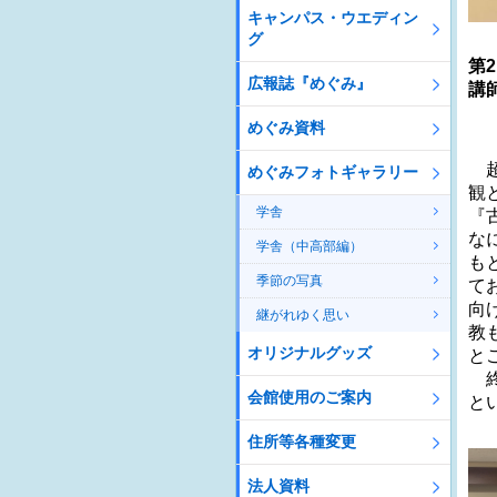
キャンパス・ウエディン
グ
第
広報誌『めぐみ』
講
録
めぐみ資料
超
めぐみフォトギャラリー
観
学舎
『
な
学舎（中高部編）
も
季節の写真
て
向
継がれゆく思い
教
オリジナルグッズ
と
終
会館使用のご案内
と
住所等各種変更
法人資料