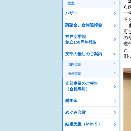
創
教室
ら
一
バザー
ド
講話会、合同追悼会
ま
府
神戸女学院
の
創立150周年報告
現
と
支部の催しのご案内
例
国内支部
海外支部
支部事業のご報告
（会員専用）
奨学金
めぐみ会賞
結婚支援（ＭＭＳ）