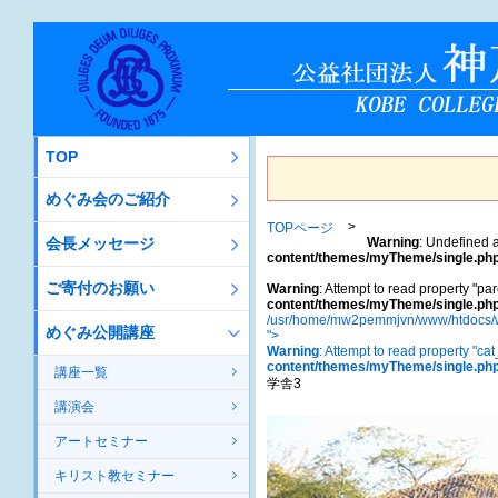
TOP
めぐみ会のご紹介
TOPページ
会長メッセージ
Warning
: Undefined a
content/themes/myTheme/single.ph
ご寄付のお願い
Warning
: Attempt to read property "par
content/themes/myTheme/single.ph
/usr/home/mw2pemmjvn/www/htdocs/w
めぐみ公開講座
">
Warning
: Attempt to read property "ca
content/themes/myTheme/single.ph
講座一覧
学舎3
講演会
アートセミナー
キリスト教セミナー