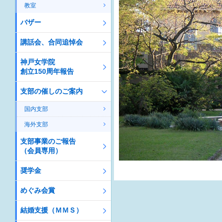
教室
バザー
講話会、合同追悼会
神戸女学院
創立150周年報告
支部の催しのご案内
国内支部
海外支部
支部事業のご報告
（会員専用）
奨学金
めぐみ会賞
結婚支援（ＭＭＳ）