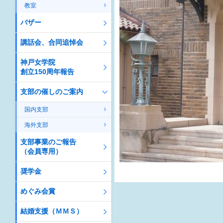
教室
バザー
講話会、合同追悼会
神戸女学院
創立150周年報告
支部の催しのご案内
国内支部
海外支部
支部事業のご報告
（会員専用）
奨学金
めぐみ会賞
結婚支援（ＭＭＳ）