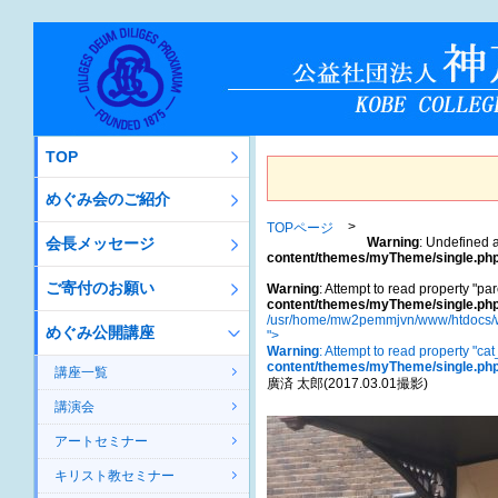
TOP
めぐみ会のご紹介
TOPページ
会長メッセージ
Warning
: Undefined a
content/themes/myTheme/single.ph
ご寄付のお願い
Warning
: Attempt to read property "par
content/themes/myTheme/single.ph
/usr/home/mw2pemmjvn/www/htdocs/w
めぐみ公開講座
">
Warning
: Attempt to read property "ca
content/themes/myTheme/single.ph
講座一覧
廣済 太郎(2017.03.01撮影)
講演会
アートセミナー
キリスト教セミナー