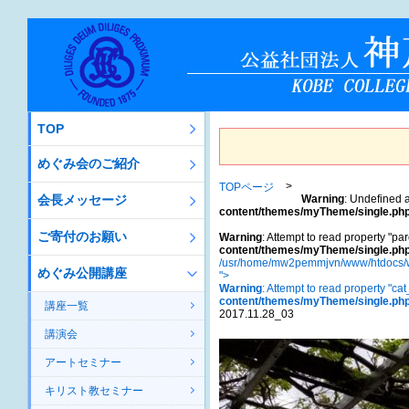
TOP
めぐみ会のご紹介
TOPページ
会長メッセージ
Warning
: Undefined a
content/themes/myTheme/single.ph
ご寄付のお願い
Warning
: Attempt to read property "par
content/themes/myTheme/single.ph
/usr/home/mw2pemmjvn/www/htdocs/w
めぐみ公開講座
">
Warning
: Attempt to read property "ca
content/themes/myTheme/single.ph
講座一覧
2017.11.28_03
講演会
アートセミナー
キリスト教セミナー