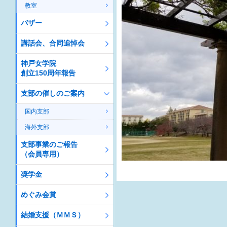
教室
バザー
講話会、合同追悼会
神戸女学院
創立150周年報告
支部の催しのご案内
国内支部
海外支部
支部事業のご報告
（会員専用）
奨学金
めぐみ会賞
結婚支援（ＭＭＳ）