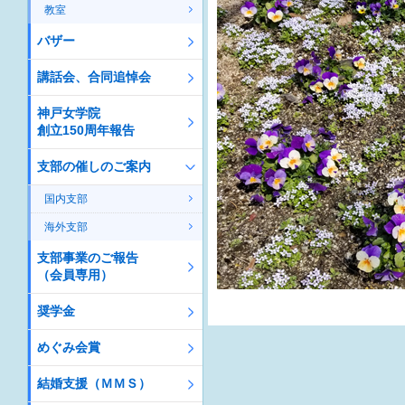
教室
バザー
講話会、合同追悼会
神戸女学院
創立150周年報告
支部の催しのご案内
国内支部
海外支部
支部事業のご報告
（会員専用）
奨学金
めぐみ会賞
結婚支援（ＭＭＳ）