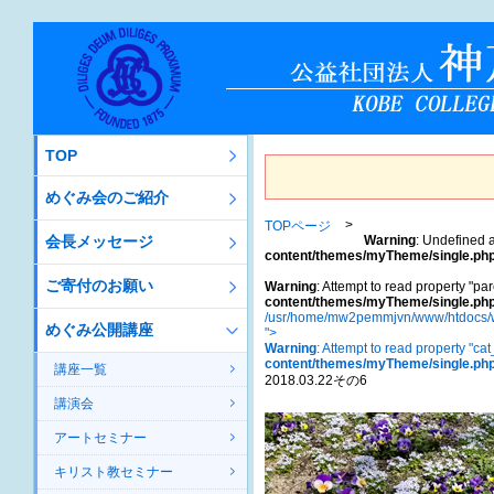
TOP
めぐみ会のご紹介
TOPページ
会長メッセージ
Warning
: Undefined a
content/themes/myTheme/single.ph
ご寄付のお願い
Warning
: Attempt to read property "par
content/themes/myTheme/single.ph
/usr/home/mw2pemmjvn/www/htdocs/w
めぐみ公開講座
">
Warning
: Attempt to read property "ca
content/themes/myTheme/single.ph
講座一覧
2018.03.22その6
講演会
アートセミナー
キリスト教セミナー