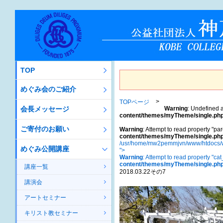
TOP
めぐみ会のご紹介
TOPページ
会長メッセージ
Warning
: Undefined a
content/themes/myTheme/single.ph
ご寄付のお願い
Warning
: Attempt to read property "par
content/themes/myTheme/single.ph
/usr/home/mw2pemmjvn/www/htdocs/w
めぐみ公開講座
">
Warning
: Attempt to read property "ca
content/themes/myTheme/single.ph
講座一覧
2018.03.22その7
講演会
アートセミナー
キリスト教セミナー