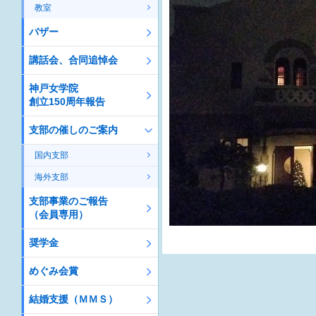
教室
バザー
講話会、合同追悼会
神戸女学院
創立150周年報告
支部の催しのご案内
国内支部
海外支部
支部事業のご報告
（会員専用）
奨学金
めぐみ会賞
結婚支援（ＭＭＳ）