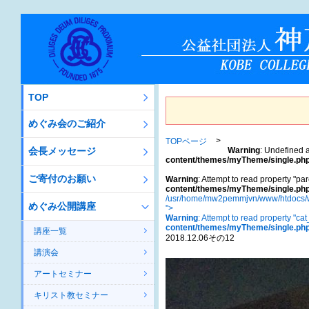
TOP
めぐみ会のご紹介
TOPページ
会長メッセージ
Warning
: Undefined a
content/themes/myTheme/single.ph
ご寄付のお願い
Warning
: Attempt to read property "par
content/themes/myTheme/single.ph
/usr/home/mw2pemmjvn/www/htdocs/w
めぐみ公開講座
">
Warning
: Attempt to read property "ca
content/themes/myTheme/single.ph
講座一覧
2018.12.06その12
講演会
アートセミナー
キリスト教セミナー