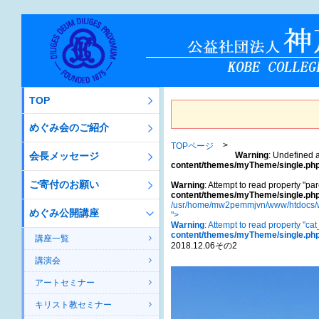
TOP
めぐみ会のご紹介
TOPページ
会長メッセージ
Warning
: Undefined a
content/themes/myTheme/single.ph
ご寄付のお願い
Warning
: Attempt to read property "par
content/themes/myTheme/single.ph
/usr/home/mw2pemmjvn/www/htdocs/w
めぐみ公開講座
">
Warning
: Attempt to read property "ca
content/themes/myTheme/single.ph
講座一覧
2018.12.06その2
講演会
アートセミナー
キリスト教セミナー