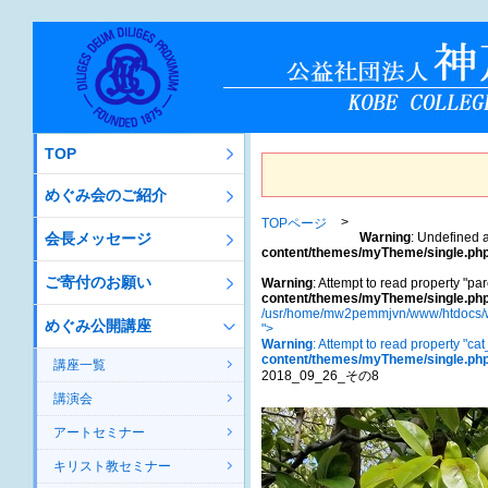
TOP
めぐみ会のご紹介
TOPページ
会長メッセージ
Warning
: Undefined a
content/themes/myTheme/single.ph
ご寄付のお願い
Warning
: Attempt to read property "par
content/themes/myTheme/single.ph
/usr/home/mw2pemmjvn/www/htdocs/w
めぐみ公開講座
">
Warning
: Attempt to read property "ca
content/themes/myTheme/single.ph
講座一覧
2018_09_26_その8
講演会
アートセミナー
キリスト教セミナー