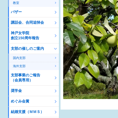
教室
バザー
講話会、合同追悼会
神戸女学院
創立150周年報告
支部の催しのご案内
国内支部
海外支部
支部事業のご報告
（会員専用）
奨学金
めぐみ会賞
結婚支援（ＭＭＳ）