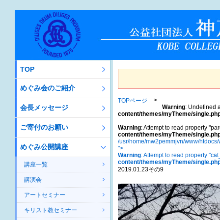
TOP
めぐみ会のご紹介
TOPページ
会長メッセージ
Warning
: Undefined a
content/themes/myTheme/single.ph
ご寄付のお願い
Warning
: Attempt to read property "par
content/themes/myTheme/single.ph
/usr/home/mw2pemmjvn/www/htdocs/w
めぐみ公開講座
">
Warning
: Attempt to read property "ca
content/themes/myTheme/single.ph
講座一覧
2019.01.23その9
講演会
アートセミナー
キリスト教セミナー