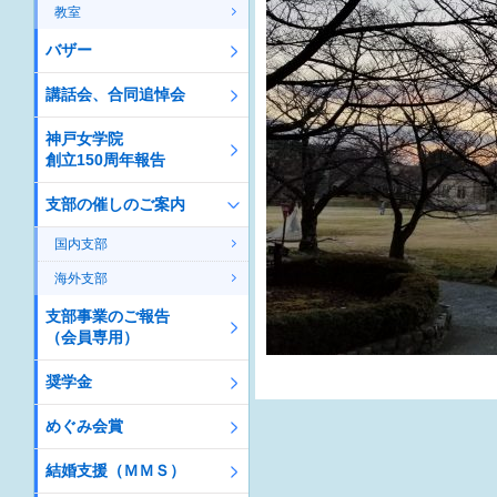
教室
バザー
講話会、合同追悼会
神戸女学院
創立150周年報告
支部の催しのご案内
国内支部
海外支部
支部事業のご報告
（会員専用）
奨学金
めぐみ会賞
結婚支援（ＭＭＳ）