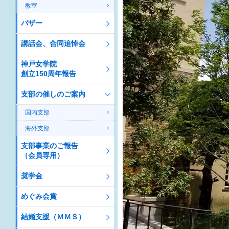
教室
バザー
講話会、合同追悼会
神戸女学院
創立150周年報告
支部の催しのご案内
国内支部
海外支部
支部事業のご報告
（会員専用）
奨学金
めぐみ会賞
結婚支援（ＭＭＳ）