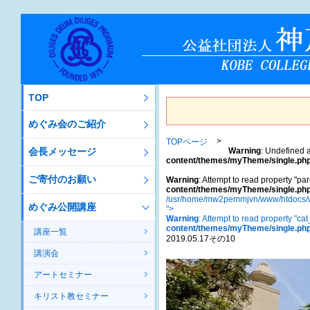
TOP
めぐみ会のご紹介
TOPページ
会長メッセージ
Warning
: Undefined a
content/themes/myTheme/single.ph
ご寄付のお願い
Warning
: Attempt to read property "par
content/themes/myTheme/single.ph
/usr/home/mw2pemmjvn/www/htdocs/w
めぐみ公開講座
">
Warning
: Attempt to read property "ca
content/themes/myTheme/single.ph
講座一覧
2019.05.17その10
講演会
アートセミナー
キリスト教セミナー