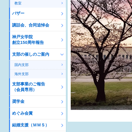
教室
バザー
講話会、合同追悼会
神戸女学院
創立150周年報告
支部の催しのご案内
国内支部
海外支部
支部事業のご報告
（会員専用）
奨学金
めぐみ会賞
結婚支援（ＭＭＳ）