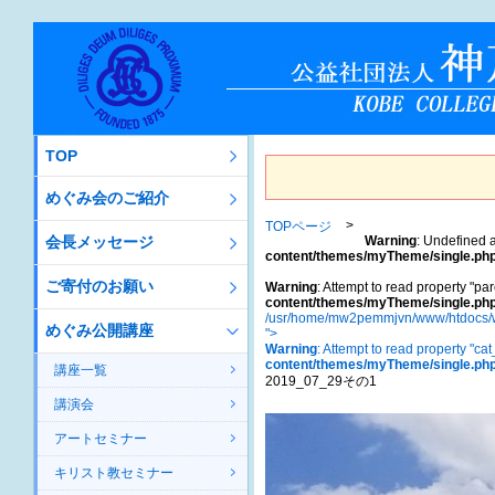
TOP
めぐみ会のご紹介
TOPページ
会長メッセージ
Warning
: Undefined a
content/themes/myTheme/single.ph
ご寄付のお願い
Warning
: Attempt to read property "par
content/themes/myTheme/single.ph
/usr/home/mw2pemmjvn/www/htdocs/w
めぐみ公開講座
">
Warning
: Attempt to read property "ca
content/themes/myTheme/single.ph
講座一覧
2019_07_29その1
講演会
アートセミナー
キリスト教セミナー