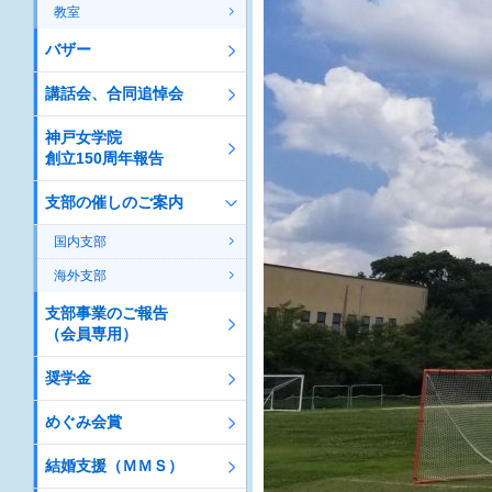
教室
バザー
講話会、合同追悼会
神戸女学院
創立150周年報告
支部の催しのご案内
国内支部
海外支部
支部事業のご報告
（会員専用）
奨学金
めぐみ会賞
結婚支援（ＭＭＳ）