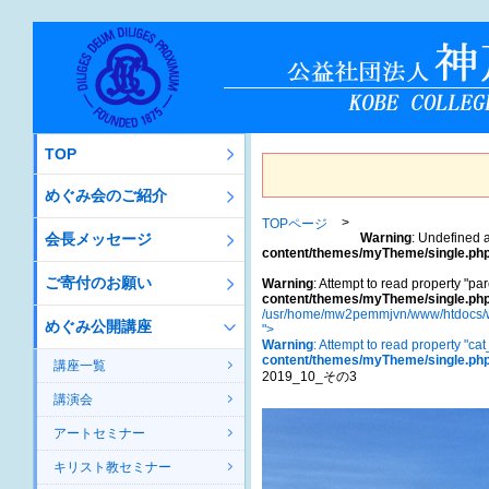
TOP
めぐみ会のご紹介
TOPページ
会長メッセージ
Warning
: Undefined a
content/themes/myTheme/single.ph
ご寄付のお願い
Warning
: Attempt to read property "par
content/themes/myTheme/single.ph
/usr/home/mw2pemmjvn/www/htdocs/w
めぐみ公開講座
">
Warning
: Attempt to read property "ca
content/themes/myTheme/single.ph
講座一覧
2019_10_その3
講演会
アートセミナー
キリスト教セミナー