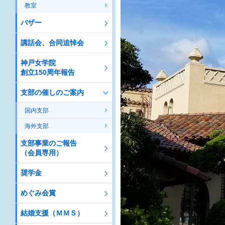
教室
バザー
講話会、合同追悼会
神戸女学院
創立150周年報告
支部の催しのご案内
国内支部
海外支部
支部事業のご報告
（会員専用）
奨学金
めぐみ会賞
結婚支援（ＭＭＳ）