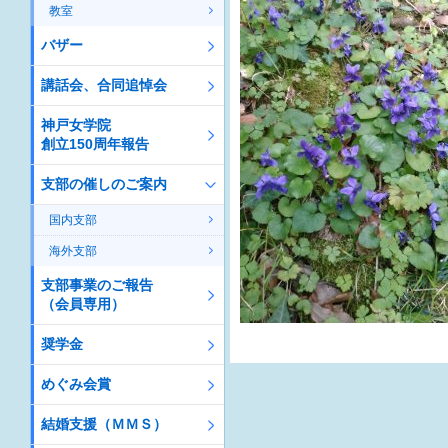
教室
バザー
講話会、合同追悼会
神戸女学院
創立150周年報告
支部の催しのご案内
国内支部
海外支部
支部事業のご報告
（会員専用）
奨学金
めぐみ会賞
結婚支援（ＭＭＳ）