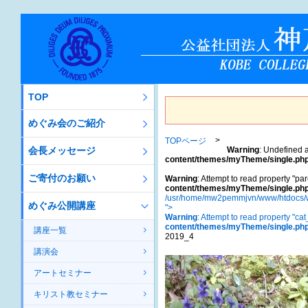
TOP
めぐみ会のご紹介
TOPページ
会長メッセージ
Warning
: Undefined a
content/themes/myTheme/single.ph
ご寄付のお願い
Warning
: Attempt to read property "par
content/themes/myTheme/single.ph
/usr/home/mw2pemmjvn/www/htdocs/w
めぐみ公開講座
">
Warning
: Attempt to read property "ca
content/themes/myTheme/single.ph
講座一覧
2019_4
講演会
アートセミナー
キリスト教セミナー