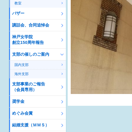
教室
バザー
講話会、合同追悼会
神戸女学院
創立150周年報告
支部の催しのご案内
国内支部
海外支部
支部事業のご報告
（会員専用）
奨学金
めぐみ会賞
結婚支援（ＭＭＳ）