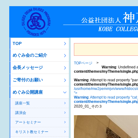
TOP
めぐみ会のご紹介
TOPページ
会長メッセージ
Warning
: Undefined a
content/themes/myTheme/single.ph
ご寄付のお願い
Warning
: Attempt to read property "par
content/themes/myTheme/single.ph
/usr/home/mw2pemmjvn/www/htdocs/w
めぐみ公開講座
">
Warning
: Attempt to read property "ca
content/themes/myTheme/single.ph
講座一覧
2020_01_その３
講演会
アートセミナー
キリスト教セミナー