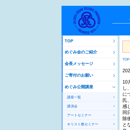
TOP
めぐみ会のご紹介
TO
会長メッセージ
20
ご寄付のお願い
1
めぐみ公開講座
し
に
講座一覧
氏
感
講演会
同
アートセミナー
除
キリスト教セミナー
と