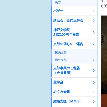
尚
教室
が
バザー
講話会、合同追悼会
神戸女学院
創立150周年報告
支部の催しのご案内
国内支部
海外支部
支部事業のご報告
（会員専用）
奨学金
めぐみ会賞
結婚支援（ＭＭＳ）