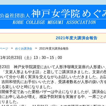
2021年度大講演会報告
Pページ
めぐみ講演会
2021年度大講演会報告
21年10月23日（土）13：30～15；00
0月23日 神戸女学院講堂において人形浄瑠璃文楽座の人形遣い
、「文楽人形よもやま話」と題してご講演頂きました。文楽の
ついて分かり易く実演を交えながらお話しいただきました。お話
、吉田和登氏にお手伝いいただき、受講者数名が人形の扱い方
じる楽しいひと時になりました。
日開催予定であった愛校バザーは中止になりましたが、講演会
後にお申し込みが増え、感染予防対策を実施する中、一席ごと
なりました。