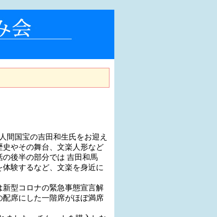
公益社団法人神戸
 人間国宝の吉田和生氏をお迎え
歴史やその舞台、文楽人形など
の後半の部分では 吉田和馬
を体験するなど、文楽を身近に
は新型コロナの緊急事態宣言解
の配席にした一階席がほぼ満席